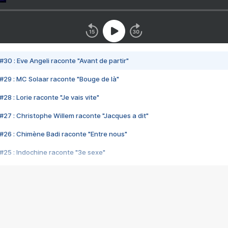
#30 : Eve Angeli raconte "Avant de partir"
#29 : MC Solaar raconte "Bouge de là"
28 : Lorie raconte "Je vais vite"
#27 : Christophe Willem raconte "Jacques a dit"
#26 : Chimène Badi raconte "Entre nous"
#25 : Indochine raconte "3e sexe"
#24 : Zaho raconte "C'est chelou"
#23 : Patrick Bruel raconte "Au café des délices"
#22 : Kyo raconte "Le chemin"
#21 : Nolwenn Leroy raconte "Cassé"