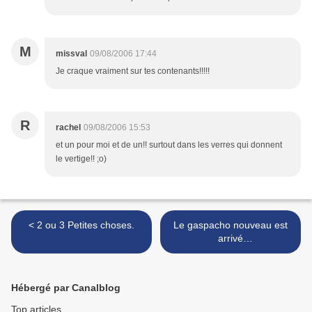
M
missval
09/08/2006 17:44
Je craque vraiment sur tes contenants!!!!!
R
rachel
09/08/2006 15:53
et un pour moi et de un!! surtout dans les verres qui donnent
le vertige!! ;o)
< 2 ou 3 Petites choses.
Le gaspacho nouveau est
arrivé
:"tomates/concombres
/coriandre >
Hébergé par Canalblog
Top articles